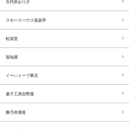
古代米おりざ
スモークハウス道楽亭
松栄堂
翁知屋
イーハトーブ東北
菓子工房吉野屋
磐乃井酒造