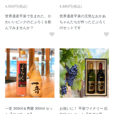
4,500円(税込)
4,880円(税込)
世界遺産平泉で生まれた、か
世界遺産平泉の元気なおかあ
わいいピンクのどぶろくを飲
ちゃんたちが作ったどぶろく
んでみませんか？
のセットです
一音 300ml＆輿樂 300ml セッ
お祝いに！ 平泉ワイナリー 紅
ト【どぶロック】
白ワインセット【アグリ平