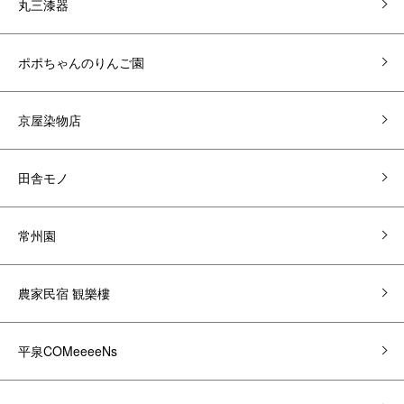
丸三漆器
ポポちゃんのりんご園
京屋染物店
田舎モノ
常州園
農家民宿 観樂樓
平泉COMeeeeNs