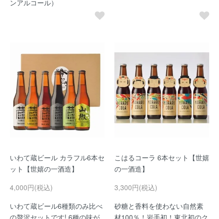
ンアルコール）
いわて蔵ビール カラフル6本セ
こはるコーラ 6本セット【世嬉
ット【世嬉の一酒造】
の一酒造】
4,000円(税込)
3,300円(税込)
いわて蔵ビール6種類のみ比べ
砂糖と香料を使わない自然素
の贅沢セットです! 6種の味が
材100％！岩手初！東北初のク