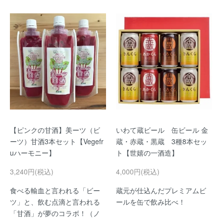
【ピンクの甘酒】美ーツ（ビ
いわて蔵ビール 缶ビール 金
ーツ）甘酒3本セット【Vegefr
蔵・赤蔵・黒蔵 3種8本セッ
uハーモニー】
ト【世嬉の一酒造】
3,240円(税込)
4,000円(税込)
食べる輸血と言われる「ビー
蔵元が仕込んだプレミアムビ
ツ」と、飲む点滴と言われる
ールを缶で飲み比べ！
「甘酒」が夢のコラボ！（ノ