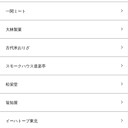
一関ミート
大林製菓
古代米おりざ
スモークハウス道楽亭
松栄堂
翁知屋
イーハトーブ東北