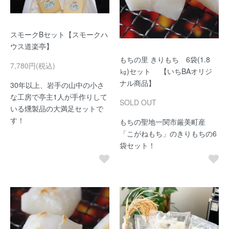
スモークBセット【スモークハ
ウス道楽亭】
もちの里 きりもち 6袋(1.8
7,780円(税込)
㎏)セット 【いちBAオリジ
ナル商品】
30年以上、岩手の山中の小さ
な工房で亭主1人が手作りして
SOLD OUT
いる燻製品の大満足セットで
す！
もちの聖地一関市厳美町産
「こがねもち」のきりもちの6
袋セット！