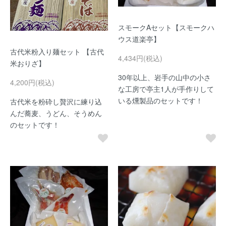
スモークAセット【スモークハ
ウス道楽亭】
古代米粉入り麺セット 【古代
4,434円(税込)
米おりざ】
30年以上、岩手の山中の小さ
4,200円(税込)
な工房で亭主1人が手作りして
いる燻製品のセットです！
古代米を粉砕し贅沢に練り込
んだ蕎麦、うどん、そうめん
のセットです！