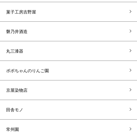
菓子工房吉野屋
磐乃井酒造
丸三漆器
ポポちゃんのりんご園
京屋染物店
田舎モノ
常州園