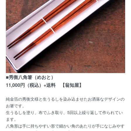
■秀衡八角箸（めおと）
11,000円（税込）+送料 【翁知屋】
純金箔の秀衡文様と生うるしを染み込ませたお洒落なデザインの
お箸です。
生うるしを塗り、布でふき取り、5回以上繰り返して作られてい
ます。
八角形は手に持ちやすい形で細かい角のあたりが手になじみやす