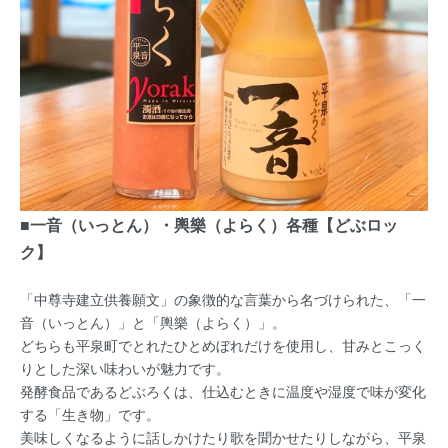
■一音（いっとん）・輿樂（よらく）各種【どぶロッ
ク】
「中尊寺建立供養願文」の象徴的な言葉から名づけられた、「一
音（いっとん）」と「輿樂（よらく）」。
どちらも平泉町でとれたひとめぼれだけを使用し、甘みとこっく
りとした深い味わいが魅力です。
発酵食品であるどぶろくは、仕込むときに温度や湿度で味が変化
する「生き物」です。
美味しくなるように話しかけたり歌を聞かせたりしながら、平泉