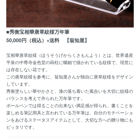
■秀衡宝相華唐草紋様万年筆
50,000円（税込）+送料 【翁知屋】
宝相華唐草紋様（ほうそうげからくさもんよう）とは、世界遺産
平泉の中尊寺金色堂の蒔柱に螺鈿で描かれている紋様で、現世に
は存在しない花です。
この唐草紋様を参考に、翁知屋さんが独自に唐草紋様をデザイン
しています。
秀衡塗らしい華やかさと、漆の落ち着いた風合いを大切に紋様の
バランスを考えて作られた万年筆です。
ボールペンでは得ることの出来ない満足感が得られ、書くことを
楽しめる筆記用具と言われている万年筆は、自分のモチベーショ
ンをあげるステータスアイテムとして、大切な方への贈り物にも
ピッタリです。