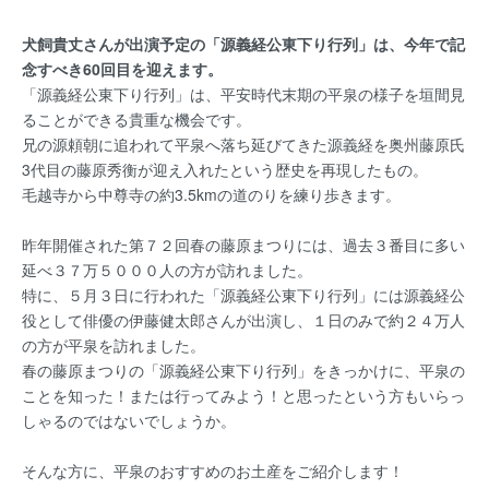
犬飼貴丈さんが出演予定の「源義経公東下り行列」は、今年で記
念すべき60回目を迎えます。
「源義経公東下り行列」は、平安時代末期の平泉の様子を垣間見
ることができる貴重な機会です。
兄の源頼朝に追われて平泉へ落ち延びてきた源義経を奥州藤原氏
3代目の藤原秀衡が迎え入れたという歴史を再現したもの。
毛越寺から中尊寺の約3.5kmの道のりを練り歩きます。
昨年開催された第７２回春の藤原まつりには、過去３番目に多い
延べ３７万５０００人の方が訪れました。
特に、５月３日に行われた「源義経公東下り行列」には源義経公
役として俳優の伊藤健太郎さんが出演し、１日のみで約２４万人
の方が平泉を訪れました。
春の藤原まつりの「源義経公東下り行列」をきっかけに、平泉の
ことを知った！または行ってみよう！と思ったという方もいらっ
しゃるのではないでしょうか。
そんな方に、平泉のおすすめのお土産をご紹介します！