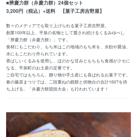
■辨慶力餅（弁慶力餅）24個セット
3,200円（税込）+送料 【菓子工房吉野屋】
数々のメディアでも取り上げられる菓子工房吉野屋。
創業100年以上、平泉の名物として愛され続けるくるみゆべし
「辨慶力餅（弁慶力餅）」です。
食材にもこだわり、もち米はこの地域のもち米を、水飴や醤油、
水にもこだわり作られています。
香ばしいくるみを使用し、ほのかな甘みともちもち食感がクセに
なる、平泉町のお土産の定番です。
ご自宅ではもちろん、贈り物や手土産にも喜ばれるお菓子です。
春の藤原まつりでは、二段重ねの鏡餅と供物台の合計160?を持
ち上げる、「弁慶力餅競技大会」も行われています！