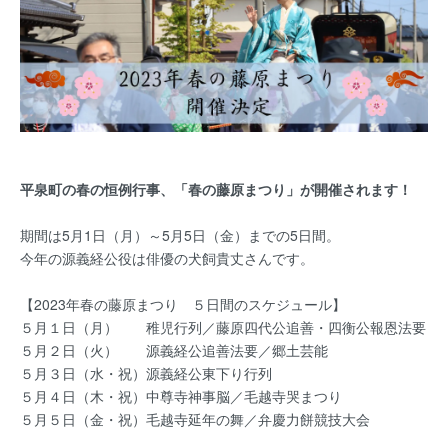
平泉町の春の恒例行事、「春の藤原まつり」が開催されます！
期間は5月1日（月）～5月5日（金）までの5日間。
今年の源義経公役は俳優の犬飼貴丈さんです。
【2023年春の藤原まつり ５日間のスケジュール】
５月１日（月） 稚児行列／藤原四代公追善・四衡公報恩法要
５月２日（火） 源義経公追善法要／郷土芸能
５月３日（水・祝）源義経公東下り行列
５月４日（木・祝）中尊寺神事脳／毛越寺哭まつり
５月５日（金・祝）毛越寺延年の舞／弁慶力餅競技大会