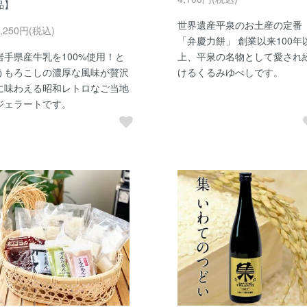
品】
世界遺産平泉のお土産の定番
2,250円(税込)
「弁慶力餅」 創業以来100年
岩手県産牛乳を100%使用！と
上、平泉の名物として愛され
うもろこしの濃厚な風味が贅沢
けるくるみゆべしです。
に味わえる昭和レトロなご当地
ジェラートです。