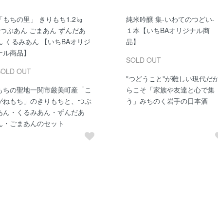
「もちの里」 きりもち1.2㎏
純米吟醸 集-いわてのつどい-
+つぶあん ごまあん ずんだあ
１本【いちBAオリジナル商
ん くるみあん 【いちBAオリジ
品】
ナル商品】
SOLD OUT
SOLD OUT
"つどうこと"が難しい現代だ
もちの聖地一関市厳美町産「こ
らこそ「家族や友達と心で集
がねもち」のきりもちと、つぶ
う」みちのく岩手の日本酒
あん・くるみあん・ずんだあ
ん・ごまあんのセット