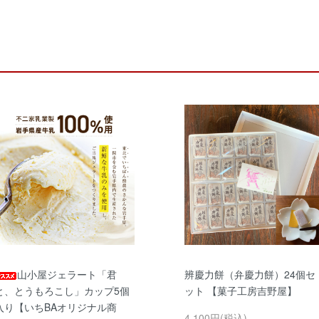
山小屋ジェラート「君
辨慶力餅（弁慶力餅）24個セ
と、とうもろこし」カップ5個
ット 【菓子工房吉野屋】
入り【いちBAオリジナル商
4,100円(税込)