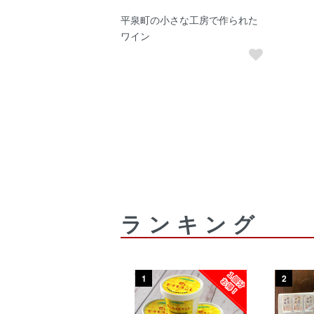
平泉町の小さな工房で作られた
ワイン
ランキング
8
1
2