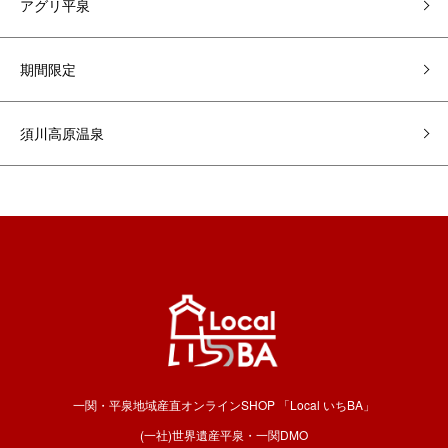
アグリ平泉
期間限定
須川高原温泉
一関・平泉地域産直オンラインSHOP 「Local いちBA」
(一社)世界遺産平泉・一関DMO