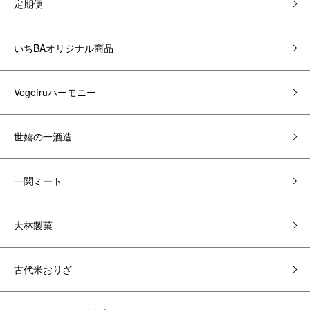
定期便
いちBAオリジナル商品
Vegefruハーモニー
世嬉の一酒造
一関ミート
大林製菓
古代米おりざ