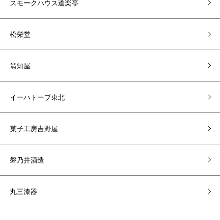
スモークハウス道楽亭
松栄堂
翁知屋
イーハトーブ東北
菓子工房吉野屋
磐乃井酒造
丸三漆器