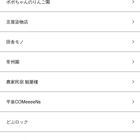
ポポちゃんのりんご園
京屋染物店
田舎モノ
常州園
農家民宿 観樂樓
平泉COMeeeeNs
どぶロック