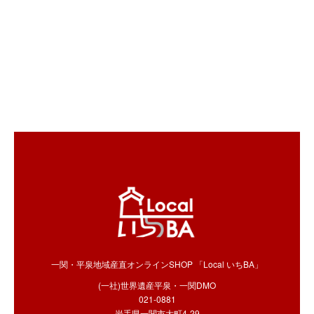
一関・平泉地域産直オンラインSHOP 「Local いちBA」
(一社)世界遺産平泉・一関DMO
021-0881
岩手県一関市大町4-29