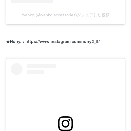
*yanko*(@yanko.accessories)がシェアした投稿
★Nony.：
https://www.instagram.com/nony2_9/