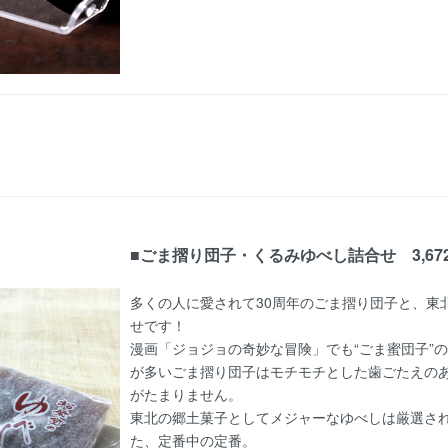
■ごま摺り団子・くるみゆべし詰合せ 3,6
多くの人に愛されて30周年のごま摺り団子と、東
せです！
漫画「ジョジョの奇妙な冒険」でも“ごま蜜団子”
が多いごま摺り団子はモチモチとした歯ごたえの
がたまりません。
東北の郷土菓子としてメジャーなゆべしは厳選さ
た、定番中の定番。