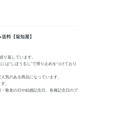
）+送料【翁知屋】
。
繰り返しています。
には“しぼうるし”で滑り止めをつけており
変人気のある商品になっています。
ます。
日・敬老の日や結婚記念日、各種記念日のプ