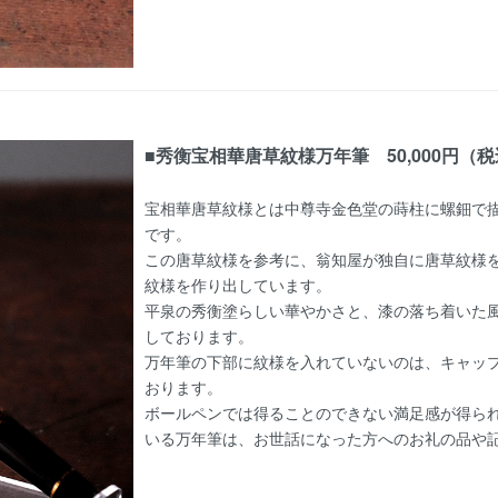
■秀衡宝相華唐草紋様万年筆 50,000円（
宝相華唐草紋様とは中尊寺金色堂の蒔柱に螺鈿で
です。
この唐草紋様を参考に、翁知屋が独自に唐草紋様
紋様を作り出しています。
平泉の秀衡塗らしい華やかさと、漆の落ち着いた
しております。
万年筆の下部に紋様を入れていないのは、キャッ
おります。
ボールペンでは得ることのできない満足感が得ら
いる万年筆は、お世話になった方へのお礼の品や