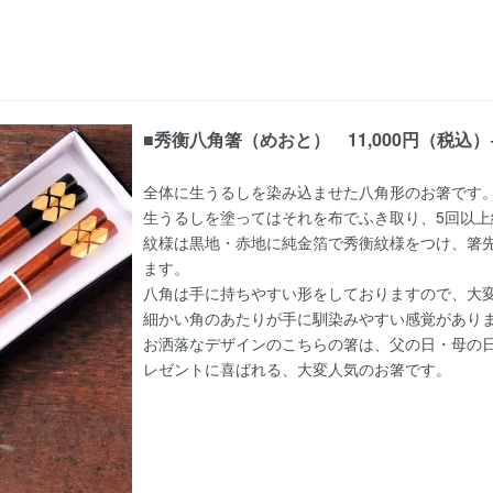
■秀衡八角箸（めおと） 11,000円（税込
全体に生うるしを染み込ませた八角形のお箸です
生うるしを塗ってはそれを布でふき取り、5回以上
紋様は黒地・赤地に純金箔で秀衡紋様をつけ、箸先
ます。
八角は手に持ちやすい形をしておりますので、大
細かい角のあたりが手に馴染みやすい感覚があり
お洒落なデザインのこちらの箸は、父の日・母の
レゼントに喜ばれる、大変人気のお箸です。