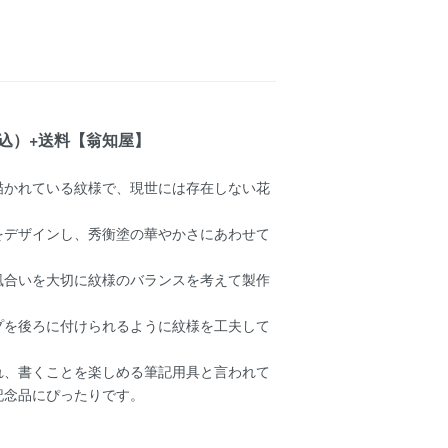
税込）+送料【翁知屋】
描かれている紋様で、現世には存在しない花
をデザインし、秀衡塗の華やかさにあわせて
風合いを大切に紋様のバランスを考えて製作
プを後ろに付けられるように紋様を工夫して
れ、書くことを楽しめる筆記用具と言われて
記念品にぴったりです。