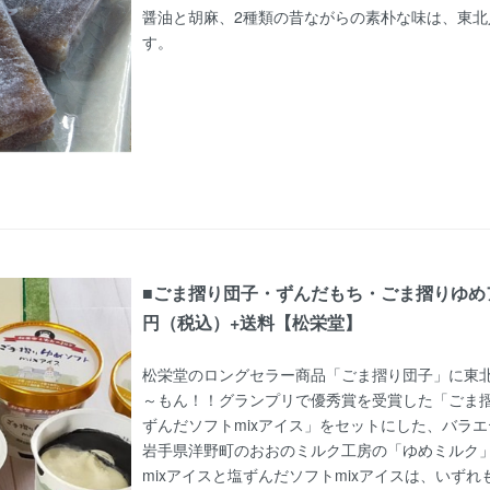
醤油と胡麻、2種類の昔ながらの素朴な味は、東
す。
■ごま摺り団子・ずんだもち・ごま摺りゆめア
円（税込）+送料【松栄堂】
松栄堂のロングセラー商品「ごま摺り団子」に東北
～もん！！グランプリで優秀賞を受賞した「ごま摺
ずんだソフトmixアイス」をセットにした、バラ
岩手県洋野町のおおのミルク工房の「ゆめミルク
mixアイスと塩ずんだソフトmixアイスは、いず