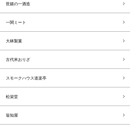
世嬉の一酒造
一関ミート
大林製菓
古代米おりざ
スモークハウス道楽亭
松栄堂
翁知屋