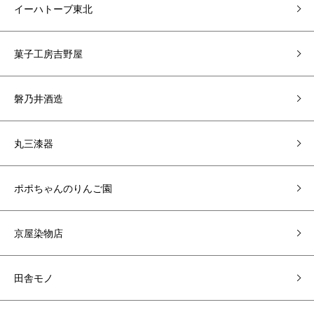
イーハトーブ東北
菓子工房吉野屋
磐乃井酒造
丸三漆器
ポポちゃんのりんご園
京屋染物店
田舎モノ