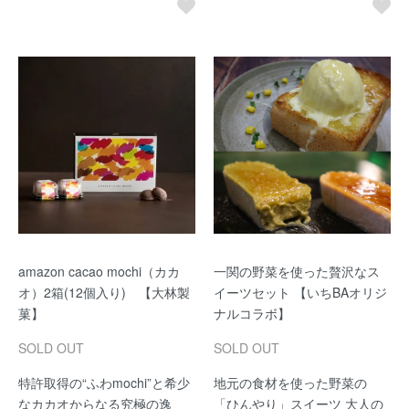
amazon cacao mochi（カカ
一関の野菜を使った贅沢なス
オ）2箱(12個入り) 【大林製
イーツセット 【いちBAオリジ
菓】
ナルコラボ】
SOLD OUT
SOLD OUT
特許取得の“ふわmochi”と希少
地元の食材を使った野菜の
なカカオからなる究極の逸
「ひんやり」スイーツ 大人の