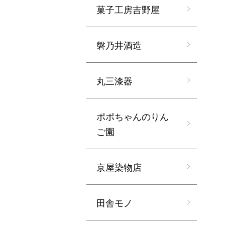
菓子工房吉野屋
磐乃井酒造
丸三漆器
ポポちゃんのりん
ご園
京屋染物店
田舎モノ