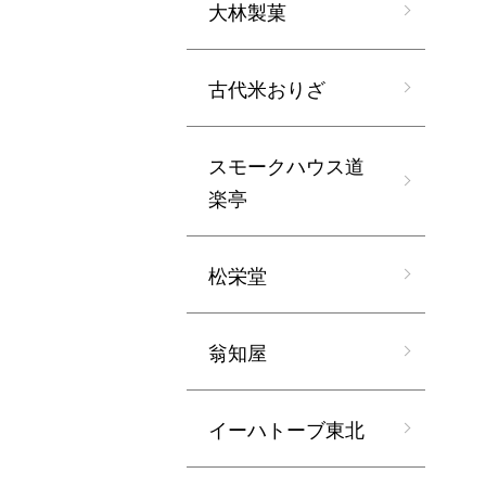
大林製菓
古代米おりざ
スモークハウス道
楽亭
松栄堂
翁知屋
イーハトーブ東北