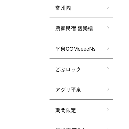
常州園
農家民宿 観樂樓
平泉COMeeeeNs
どぶロック
アグリ平泉
期間限定