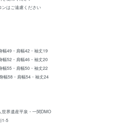
ロンはご遠慮ください
幅49・肩幅42・袖丈19
幅52・肩幅46・袖丈20
幅55・肩幅50・袖丈22
身幅58・肩幅54・袖丈24
人世界遺産平泉・一関DMO
1-5