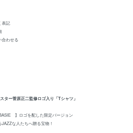
く表記
細
い合わせる
マスター菅原正二監修ロゴ入り「Tシャツ」
A BASIE 】ロゴを配した限定バージョン
JAZZな人たちへ贈る宝物！