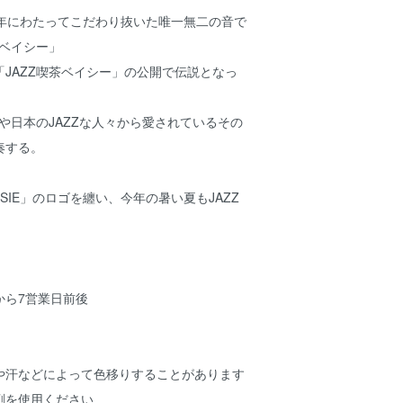
0年にわたってこだわり抜いた唯一無二の音で
茶ベイシー」
JAZZ喫茶ベイシー」の公開で伝説となっ
、
々や日本のJAZZな人々から愛されているその
奏する。
BASIE」のロゴを纏い、今年の暑い夏もJAZZ
から7営業日前後
や汗などによって色移りすることがあります
剤を使用ください