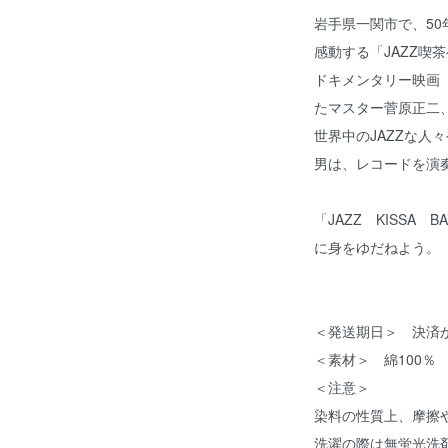
岩手県一関市で、5
感動する「JAZZ喫
ドキメンタリー映画「
たマスター菅原正二
世界中のJAZZな人
男は、レコードを演
「JAZZ KISSA 
に身をゆだねよう。
＜発送期日＞ 決済
＜素材＞ 綿100％
＜注意＞
染料の性質上、摩擦
洗濯の際は無蛍光洗