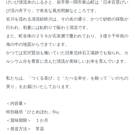
げいび清流米のふるさと、岩手県一関市東山町は「日本百景げい
び渓の舟下り」で有名な風光明媚なところです。
谷川を流れる清流砂鉄川は、その名の通り、かつて砂鉄の採取が
行われ、初夏には鮎釣りで賑わう清流です。
また、町全体の２５％が石灰層で覆われており、３億５千年前の
海の中の地質からできています。
かつては宮沢賢治も働いていた旧東北砕石工場跡でも知られ、カ
ルシウム分を豊富に含んだ清流が美味しいお米を育んでいます。
私たちは、「つくる喜び」と「たべる幸せ」を願って「いのちの
実り」をお届けいたしております。
＜内容量＞
特別栽培「ひとめぼれ」5㎏
＜賞味期限＞ １か月
＜発送方法＞ 常温