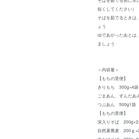
短くしてください）
そばを茹でるときは
ょう
ゆであがったあとは
ましょう
＜内容量＞
【もちの里便】
きりもち 300g×4袋
ごまあん、ずんだあん
つぶあん 500g1袋
【もちの里便】
深入りそば 200g
自然薯蕎麦 200ｇ×
水かけそば 200g