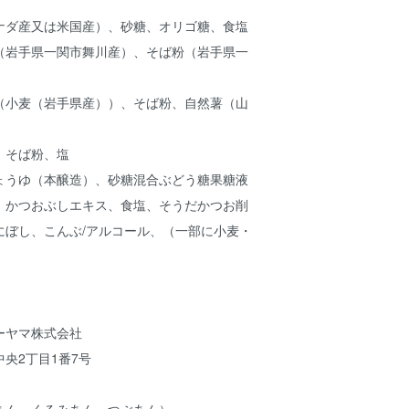
ナダ産又は米国産）、砂糖、オリゴ糖、食塩
（岩手県一関市舞川産）、そば粉（岩手県一
（小麦（岩手県産））、そば粉、自然薯（山
、そば粉、塩
ょうゆ（本醸造）、砂糖混合ぶどう糖果糖液
、かつおぶしエキス、食塩、そうだかつお削
にぼし、こんぶ/アルコール、（一部に小麦・
ーヤマ株式会社
央2丁目1番7号
あん、くるみあん、つぶあん）