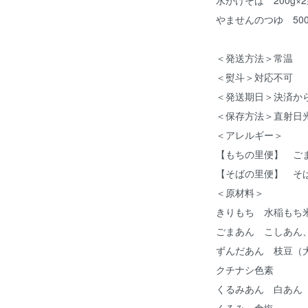
やませんのつゆ 500
＜発送方法＞常温
＜熨斗＞対応不可
＜発送期日＞決済から
＜保存方法＞直射日
＜アレルギー＞
【もちの里便】 ご
【そばの里便】 そ
＜原材料＞
きりもち 水稲もち
ごまあん こしあん
ずんだあん 枝豆（
クチナシ色素
くるみあん 白あん
くるみ、食塩