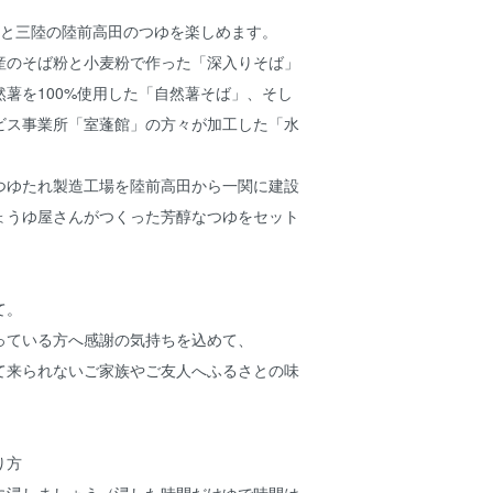
種と三陸の陸前高田のつゆを楽しめます。
産のそば粉と小麦粉で作った「深入りそば」
薯を100%使用した「自然薯そば」、そし
ビス事業所「室蓬館」の方々が加工した「水
つゆたれ製造工場を陸前高田から一関に建設
ょうゆ屋さんがつくった芳醇なつゆをセット
。
て。
っている方へ感謝の気持ちを込めて、
て来られないご家族やご友人へふるさとの味
り方
に浸しましょう（浸した時間だけゆで時間は