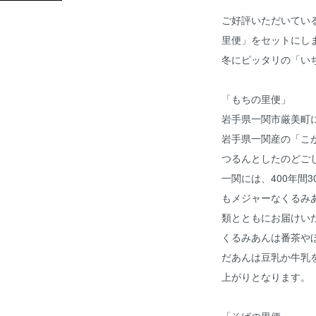
ご好評いただいてい
里便」をセットにし
冬にピッタリの「い
「もちの里便」
岩手県一関市厳美町
岩手県一関産の「こが
つるんとしたのどご
一関には、400年間
もメジャーなくるみ
類とともにお届けい
くるみあんは番茶や
だあんは豆乳か牛乳
上がりとなります。
「そばの里便」