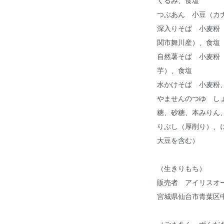
つぶあん 小豆（カ
深入りそば 小麦粉
関市舞川産）、食塩
自然薯そば 小麦粉
芋）、食塩
水かけそば 小麦粉
やませんのつゆ し
糖、砂糖、本みりん
りぶし（厚削り）、
大豆を含む）
（生きりもち）
販売者 アイリスオ
宮城県仙台市青葉区中
（ごまあん、ずんだ