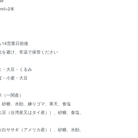
ml×2本
14営業日前後
光を避け、常温で保管ください
ま・大豆・くるみ
ば・小麦・大豆
米（一関産）
、砂糖、水飴、練りゴマ、寒天、食塩
大豆（台湾産又はタイ産））、砂糖、食塩、
（白ササギ（アメリカ産））、砂糖、水飴、