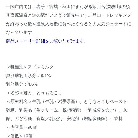
一関市内では、岩手・宮城・秋田にまたがる須川岳(栗駒山)の須
川高原温泉と道の駅だいとうで販売中です。登山・トレッキング
が終わった後や温泉入浴後に食べたくなると大人気ジェラートに
なっています。
商品ストーリー詳細をご覧いただけます。
＜種類別＞アイスミルク
無脂肪乳固形分：9.1%
乳脂肪分：4.6%
＜名称＞君と、とうもろこし
＜原材料名＞牛乳（生乳・岩手県産）、とうもろこしペースト、
砂糖、乳製品（生クリーム、脱脂粉乳）（乳成分を含む）、水
飴、ぶどう糖、食塩／乳化剤、安定剤（増粘多糖類）、香料
＜内容量＞90ml
＜個数＞10個